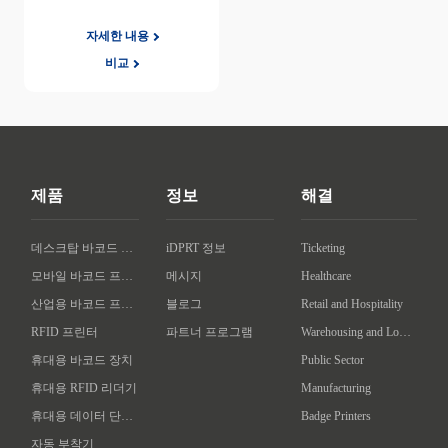
자세한 내용
비교
제품
정보
해결
데스크탑 바코드 프린터
iDPRT 정보
Ticketing
모바일 바코드 프린터
메시지
Healthcare
산업용 바코드 프린터
블로그
Retail and Hospitality
RFID 프린터
파트너 프로그램
Warehousing and Logistics
휴대용 바코드 장치
Public Sector
휴대용 RFID 리더기
Manufacturing
휴대용 데이터 단말기
Badge Printers
자동 부착기