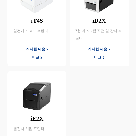
iT4S
iD2X
열전사 바코드 프린터
2형 데스크탑 직접 열 감지 프
린터
자세한 내용
자세한 내용
비교
비교
iE2X
열전사 기압 프린터