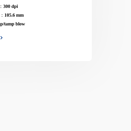
：
300 dpi
폭：
105.6 mm
p/tamp blow