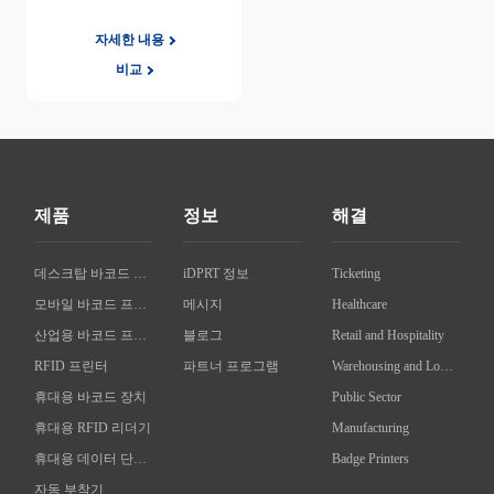
자세한 내용
비교
제품
정보
해결
데스크탑 바코드 프린터
iDPRT 정보
Ticketing
모바일 바코드 프린터
메시지
Healthcare
산업용 바코드 프린터
블로그
Retail and Hospitality
RFID 프린터
파트너 프로그램
Warehousing and Logistics
휴대용 바코드 장치
Public Sector
휴대용 RFID 리더기
Manufacturing
휴대용 데이터 단말기
Badge Printers
자동 부착기