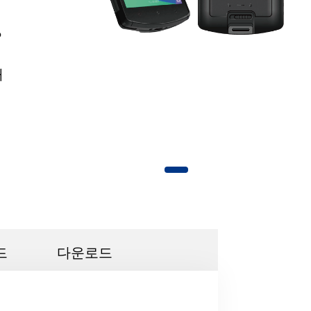
매
드
다운로드