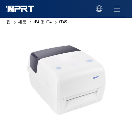
집
제품
iF4 및 iT4
iT4S