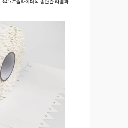
 3/4"x7"슬라이더식 종단간 라벨과