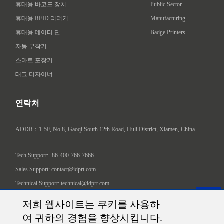
휴대용 바코드 장치
Public Sector
휴대용 RFID 리더기
Manufacturing
휴대용 데이터 단말기
Badge Printers
자동 부착기
스마트 포장기
태그 디자이너
연락처
ADDR：1-5F, No.8, Gaoqi South 12th Road, Huli District, Xiamen, China

Tech Support:+86-400-766-7666
Sales Support: contact@idprt.com
Technical Support: technical@idprt.com
소셜 미디어에서 저희를 찾아주세요.:
저희 웹사이트는 쿠키를 사용하
여 귀하의 경험을 향상시킵니다.